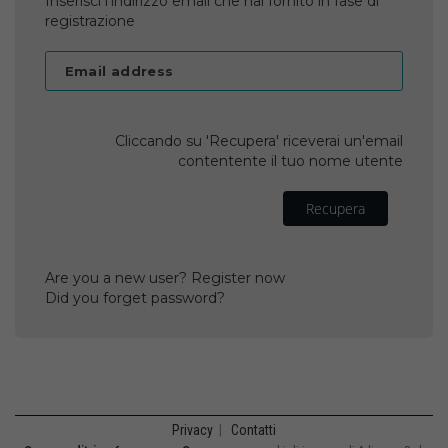
Inserisci l'indirizzo email che hai fornito in fase di
registrazione
Email address
Cliccando su 'Recupera' riceverai un'email
contentente il tuo nome utente
Recupera
Are you a new user? Register now
Did you forget password?
Privacy
|
Contatti