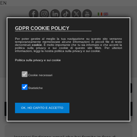
EN
GDPR COOKIE POLICY
Per poter gestire al meglio la tua navigazione su questo sito verranno
temporaneamente memorizzate alcune informazioni in piccoli file di testo
denominati
cookie
. È molto importante che tu sia informato e che accetti la
politica sulla privacy e sui cookie di questo sito Web. Per ulteriori
informazioni, leggi la nostra politica sulla privacy e sui cookie.
Politica sulla privacy e sui cookie
Cookie necessari
Statistiche
OK, HO CAPITO E ACCETTO
Username recovery