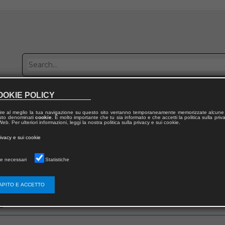
OOKIE POLICY
Publish with us
Sales network
Work with us
Contacts
ire al meglio la tua navigazione su questo sito verranno temporaneamente memorizzate alcune 
 testo denominati
cookie
. È molto importante che tu sia informato e che accetti la politica sulla priv
eb. Per ulteriori informazioni, leggi la nostra politica sulla privacy e sui cookie.
rivacy e sui cookie
e necessari
Statistiche
zo email che hai fornito in fase di registrazione
APITO E ACCETTO
s