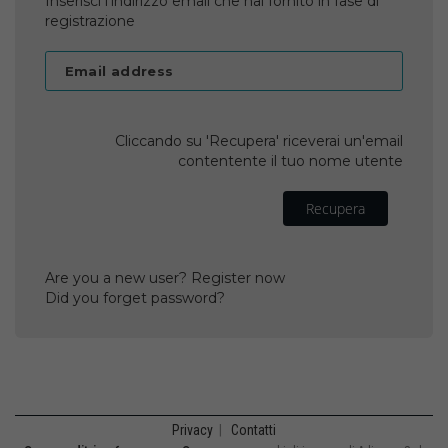
Inserisci l'indirizzo email che hai fornito in fase di
registrazione
Email address
Cliccando su 'Recupera' riceverai un'email
contentente il tuo nome utente
Recupera
Are you a new user? Register now
Did you forget password?
Privacy
|
Contatti