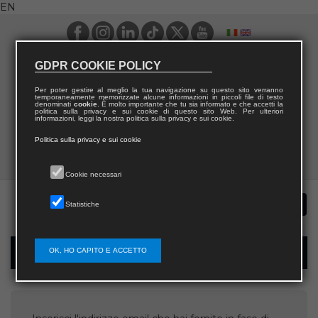
EN
GDPR COOKIE POLICY
Per poter gestire al meglio la tua navigazione su questo sito verranno
temporaneamente memorizzate alcune informazioni in piccoli file di testo
denominati
cookie
. È molto importante che tu sia informato e che accetti la
politica sulla privacy e sui cookie di questo sito Web. Per ulteriori
informazioni, leggi la nostra politica sulla privacy e sui cookie.
Politica sulla privacy e sui cookie
Cookie necessari
Statistiche
OK, HO CAPITO E ACCETTO
Username recovery