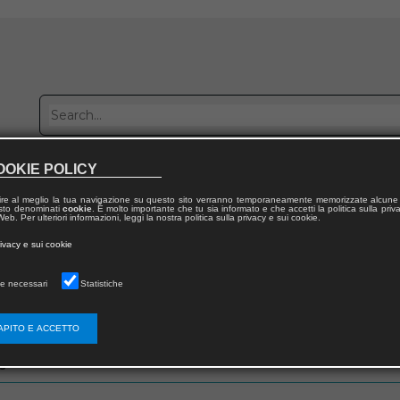
OOKIE POLICY
Publish with us
Sales network
Work with us
Contacts
ire al meglio la tua navigazione su questo sito verranno temporaneamente memorizzate alcune 
 testo denominati
cookie
. È molto importante che tu sia informato e che accetti la politica sulla priv
eb. Per ulteriori informazioni, leggi la nostra politica sulla privacy e sui cookie.
rivacy e sui cookie
e necessari
Statistiche
zo email che hai fornito in fase di registrazione
APITO E ACCETTO
s