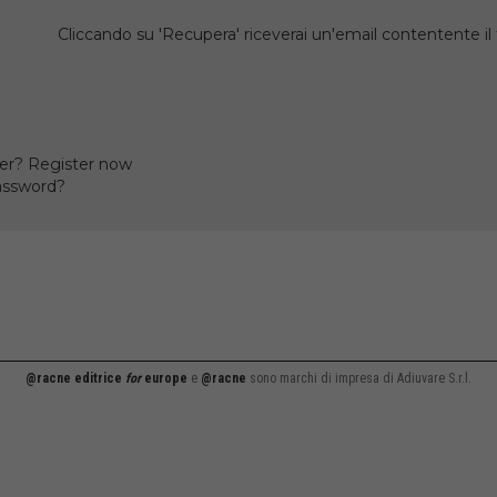
Cliccando su 'Recupera' riceverai un'email contentente 
er? Register now
assword?
@racne editrice
for
europe
e
@racne
sono marchi di impresa di Adiuvare S.r.l.