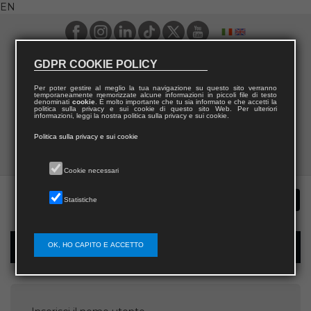
EN
GDPR COOKIE POLICY
Per poter gestire al meglio la tua navigazione su questo sito verranno
temporaneamente memorizzate alcune informazioni in piccoli file di testo
denominati
cookie
. È molto importante che tu sia informato e che accetti la
politica sulla privacy e sui cookie di questo sito Web. Per ulteriori
informazioni, leggi la nostra politica sulla privacy e sui cookie.
Politica sulla privacy e sui cookie
Cookie necessari
Statistiche
OK, HO CAPITO E ACCETTO
Password recovery