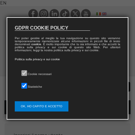
EN
GDPR COOKIE POLICY
Per poter gestire al meglio la tua navigazione su questo sito verranno
temporaneamente memorizzate alcune informazioni in piccoli file di testo
denominati
cookie
. È molto importante che tu sia informato e che accetti la
politica sulla privacy e sui cookie di questo sito Web. Per ulteriori
informazioni, leggi la nostra politica sulla privacy e sui cookie.
Politica sulla privacy e sui cookie
Cookie necessari
Statistiche
OK, HO CAPITO E ACCETTO
Password recovery