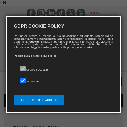
EN
GDPR COOKIE POLICY
Per poter gestire al meglio la tua navigazione su questo sito verranno
temporaneamente memorizzate alcune informazioni in piccoli file di testo
denominati
cookie
. È molto importante che tu sia informato e che accetti la
politica sulla privacy e sui cookie di questo sito Web. Per ulteriori
informazioni, leggi la nostra politica sulla privacy e sui cookie.
Politica sulla privacy e sui cookie
Cookie necessari
Statistiche
OK, HO CAPITO E ACCETTO
Password recovery