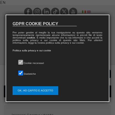
EN
GDPR COOKIE POLICY
Per poter gestire al meglio la tua navigazione su questo sito verranno
temporaneamente memorizzate alcune informazioni in piccoli file di testo
denominati
cookie
. È molto importante che tu sia informato e che accetti la
politica sulla privacy e sui cookie di questo sito Web. Per ulteriori
informazioni, leggi la nostra politica sulla privacy e sui cookie.
Politica sulla privacy e sui cookie
Cookie necessari
Statistiche
OK, HO CAPITO E ACCETTO
Password recovery