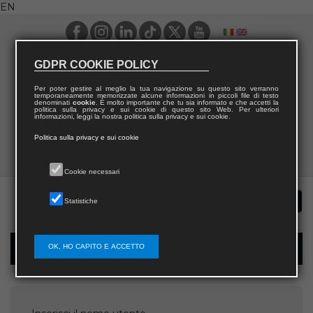
EN
GDPR COOKIE POLICY
Per poter gestire al meglio la tua navigazione su questo sito verranno
temporaneamente memorizzate alcune informazioni in piccoli file di testo
denominati
cookie
. È molto importante che tu sia informato e che accetti la
politica sulla privacy e sui cookie di questo sito Web. Per ulteriori
informazioni, leggi la nostra politica sulla privacy e sui cookie.
Politica sulla privacy e sui cookie
Cookie necessari
Statistiche
OK, HO CAPITO E ACCETTO
Password recovery