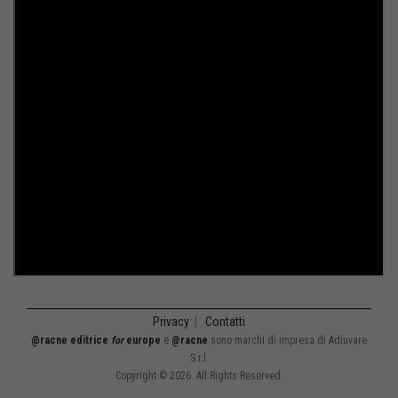
Privacy
|
Contatti
@racne editrice
for
europe
e
@racne
sono marchi di impresa di Adiuvare
S.r.l.
Copyright © 2026. All Rights Reserved.