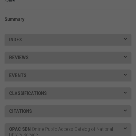
Audible:
Summary
INDEX
REVIEWS
EVENTS
CLASSIFICATIONS
CITATIONS
OPAC SBN
Online Public Access Catalog of National
Library Service