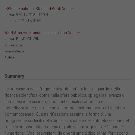
ISBN International Standard Book Number
979-12-218-0119-4
Printed:
979-12-218-0159-0
PDF:
ASIN Amazon Standard Identification Number
B0BCHGPZ9R
Printed:
KDP Amazon:
Formato Kindle:
Audible:
Summary
La pervasività della “ragione algoritmica” tra le avanguardie della
ricerca scientifica, come nella sfera pubblica, spiega la rilevanza di
una riflessione sui metodi computazionali di accesso e
modellizzazione del reale nel discorso epistemologico e filosofico
contemporaneo. Questa riflessione assume la forma di una
ricognizione sui limiti della digitalizzazione e dell’aritmetizzazione del
reale promosse dall’ontologia digitale su cui poggiano le “filosofie
numeriche”. Voci provenienti da diversi ambiti disciplinari forniscono