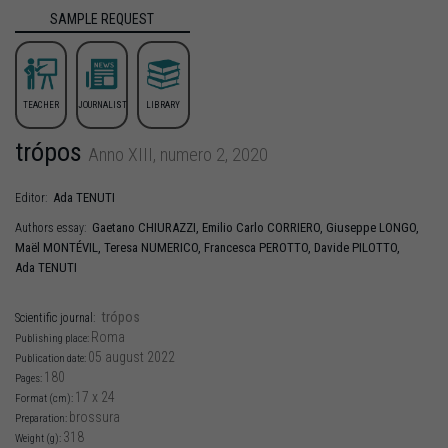
SAMPLE REQUEST
TEACHER
JOURNALIST
LIBRARY
trópos
Anno XIII, numero 2, 2020
Ada
TENUTI
Editor:
Gaetano
CHIURAZZI
,
Emilio Carlo
CORRIERO
,
Giuseppe
LONGO
,
Authors essay:
Maël
MONTÉVIL
,
Teresa
NUMERICO
,
Francesca
PEROTTO
,
Davide
PILOTTO
,
Ada
TENUTI
trópos
Scientific journal:
Roma
Publishing place:
05 august 2022
Publication date:
180
Pages:
17 x 24
Format (cm):
brossura
Preparation:
318
Weight (g):