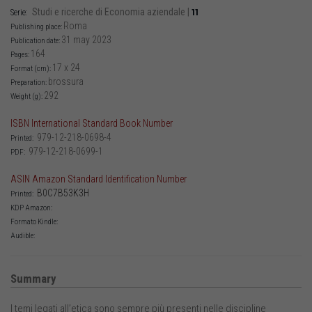
Studi e ricerche di Economia aziendale
|
11
Serie:
Roma
Publishing place:
31 may 2023
Publication date:
164
Pages:
17 x 24
Format (cm):
brossura
Preparation:
292
Weight (g):
ISBN International Standard Book Number
979-12-218-0698-4
Printed:
979-12-218-0699-1
PDF:
ASIN Amazon Standard Identification Number
B0C7B53K3H
Printed:
KDP Amazon:
Formato Kindle:
Audible:
Summary
I temi legati all’etica sono sempre più presenti nelle discipline