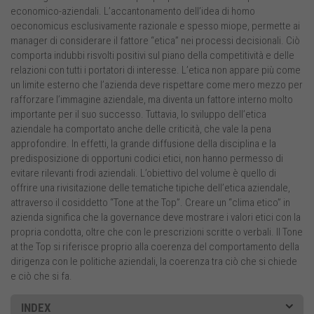
economico-aziendali. L’accantonamento dell’idea di homo
oeconomicus esclusivamente razionale e spesso miope, permette ai
manager di considerare il fattore “etica” nei processi decisionali. Ciò
comporta indubbi risvolti positivi sul piano della competitività e delle
relazioni con tutti i portatori di interesse. L’etica non appare più come
un limite esterno che l’azienda deve rispettare come mero mezzo per
rafforzare l’immagine aziendale, ma diventa un fattore interno molto
importante per il suo successo. Tuttavia, lo sviluppo dell’etica
aziendale ha comportato anche delle criticità, che vale la pena
approfondire. In effetti, la grande diffusione della disciplina e la
predisposizione di opportuni codici etici, non hanno permesso di
evitare rilevanti frodi aziendali. L’obiettivo del volume è quello di
offrire una rivisitazione delle tematiche tipiche dell’etica aziendale,
attraverso il cosiddetto “Tone at the Top”. Creare un “clima etico” in
azienda significa che la governance deve mostrare i valori etici con la
propria condotta, oltre che con le prescrizioni scritte o verbali. Il Tone
at the Top si riferisce proprio alla coerenza del comportamento della
dirigenza con le politiche aziendali, la coerenza tra ciò che si chiede
e ciò che si fa.
INDEX