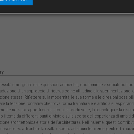
APITO E ACCETTO
ry
essità emergente dalle questioni ambientali, economiche e sociali, comport
’adozione di un approccio di ricerca come attitudine alla sperimentazione, d
ione stessa. Riflettere sulla modernità, le sue forme e le direzioni possibil
le la tensione fondativa che trova forma tra naturale e artificiale, esplorand
mente nei suoi rapporti con la storia, la produzione, la tecnologia e la discipl
o il tema da differenti punti di vista e sulla scorta dell’esperienza di ambiti
ione architettonica e storia dell’architettura). Nell’insieme, questi contribu
noscere ed affrontare la realtà rispetto ad alcuni temi emergenti ed a nuovi o