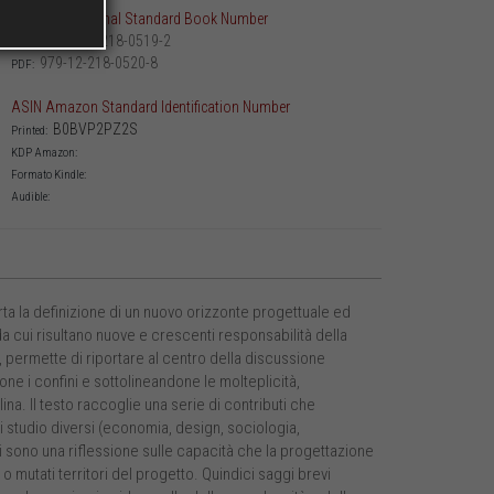
ISBN International Standard Book Number
979-12-218-0519-2
Printed:
979-12-218-0520-8
PDF:
ASIN Amazon Standard Identification Number
B0BVP2PZ2S
Printed:
KDP Amazon:
Formato Kindle:
Audible:
a la definizione di un nuovo orizzonte progettuale ed
a cui risultano nuove e crescenti responsabilità della
i, permette di riportare al centro della discussione
one i confini e sottolineandone le molteplicità,
ina. Il testo raccoglie una serie di contributi che
 di studio diversi (economia, design, sociologia,
ti sono una riflessione sulle capacità che la progettazione
 mutati territori del progetto. Quindici saggi brevi