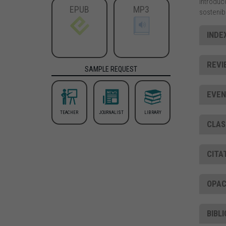
introduco
EPUB
MP3
sostenib
INDEX
REVI
SAMPLE REQUEST
EVEN
TEACHER
JOURNALIST
LIBRARY
CLAS
CITA
OPAC
BIBL