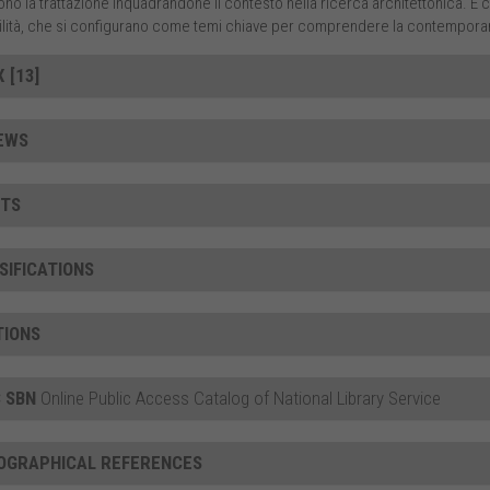
no la trattazione inquadrandone il contesto nella ricerca architettonica. E 
ilità, che si configurano come temi chiave per comprendere la contemporan
 [13]
EWS
TS
SIFICATIONS
TIONS
 SBN
Online Public Access Catalog of National Library Service
IOGRAPHICAL REFERENCES