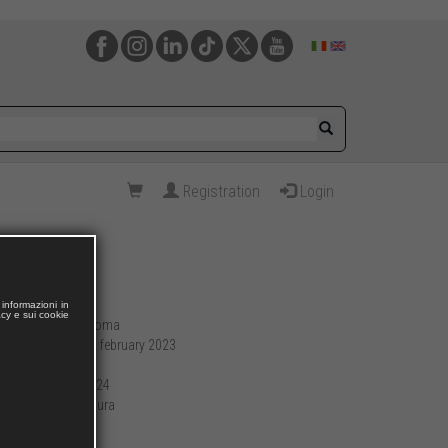
Registration
Login
informazioni in
acy e sui cookie
Roma
Publishing place:
09 february 2023
Publication date:
200
Pages:
22 x 24
Format (cm):
brossura
Preparation:
638
Weight (g):