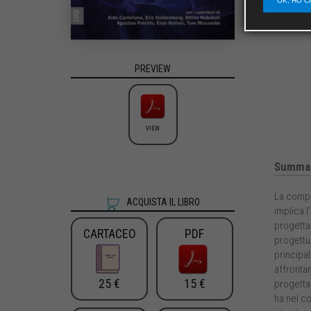
OK, HO C
PREVIEW
VIEW
Summa
La compl
ACQUISTA IL LIBRO
implica l
progettaz
CARTACEO
PDF
progettua
principal
affrontan
25 €
15 €
progettaz
ha nel co