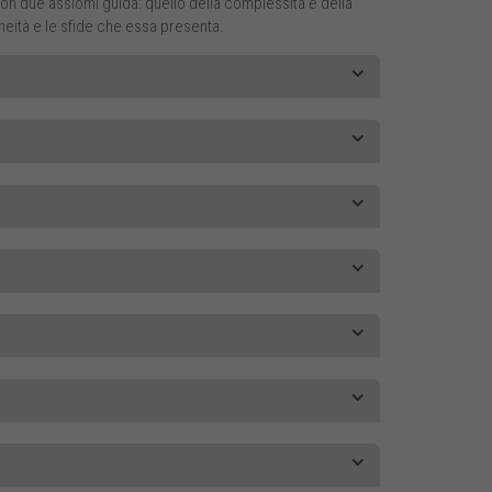
con due assiomi guida: quello della complessità e della
eità e le sfide che essa presenta.