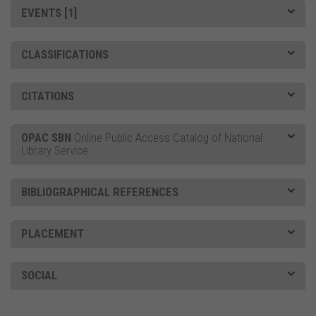
EVENTS [1]
CLASSIFICATIONS
CITATIONS
OPAC SBN
Online Public Access Catalog of National
Library Service
BIBLIOGRAPHICAL REFERENCES
PLACEMENT
SOCIAL