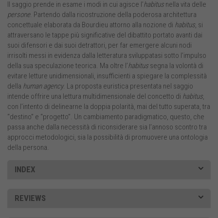
Il saggio prende in esame i modi in cui agisce l’
habitus
nella vita delle
persone
. Partendo dalla ricostruzione della poderosa architettura
concettuale elaborata da Bourdieu attorno alla nozione di
habitus
, si
attraversano le tappe più significative del dibattito portato avanti dai
suoi difensori e dai suoi detrattori, per far emergere alcuni nodi
irrisolti messi in evidenza dalla letteratura sviluppatasi sotto l’impulso
della sua speculazione teorica. Ma oltre l’
habitus
segna la volontà di
evitare letture unidimensionali, insufficienti a spiegare la complessità
della
human agency
. La proposta euristica presentata nel saggio
intende offrire una lettura multidimensionale del concetto di
habitus
,
con l’intento di delinearne la doppia polarità, mai del tutto superata, tra
“destino” e “progetto”. Un cambiamento paradigmatico, questo, che
passa anche dalla necessità di riconsiderare sia l’annoso scontro tra
approcci metodologici, sia la possibilità di promuovere una ontologia
della persona.
INDEX
REVIEWS