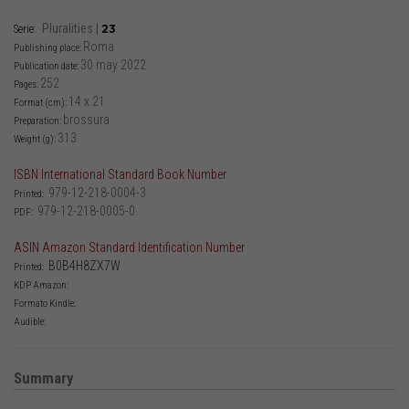
Pluralities
|
23
Serie:
Roma
Publishing place:
30 may 2022
Publication date:
252
Pages:
14 x 21
Format (cm):
brossura
Preparation:
313
Weight (g):
ISBN International Standard Book Number
979-12-218-0004-3
Printed:
979-12-218-0005-0
PDF:
ASIN Amazon Standard Identification Number
B0B4H8ZX7W
Printed:
KDP Amazon:
Formato Kindle:
Audible:
Summary