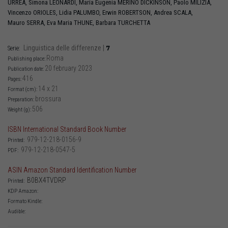
URREA
,
Simona
LEONARDI
,
María Eugenia
MERINO DICKINSON
,
Paolo
MILIZIA
,
Vincenzo
ORIOLES
,
Lidia
PALUMBO
,
Erwin
ROBERTSON
,
Andrea
SCALA
,
Mauro
SERRA
,
Eva Maria
THUNE
,
Barbara
TURCHETTA
Linguistica delle differenze
|
7
Serie:
Roma
Publishing place:
20 february 2023
Publication date:
416
Pages:
14 x 21
Format (cm):
brossura
Preparation:
506
Weight (g):
ISBN International Standard Book Number
979-12-218-0156-9
Printed:
979-12-218-0547-5
PDF:
ASIN Amazon Standard Identification Number
B0BX4TVDRP
Printed:
KDP Amazon:
Formato Kindle:
Audible: