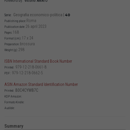
Vittorio
AMATO
Foreword by:
Geografia economico-politica
|
40
Serie:
Roma
Publishing place:
26 april 2023
Publication date:
168
Pages:
17 x 24
Format (cm):
brossura
Preparation:
298
Weight (g):
ISBN International Standard Book Number
979-12-218-0661-8
Printed:
979-12-218-0662-5
PDF:
ASIN Amazon Standard Identification Number
B0C4CYWB7C
Printed:
KDP Amazon:
Formato Kindle:
Audible:
Summary