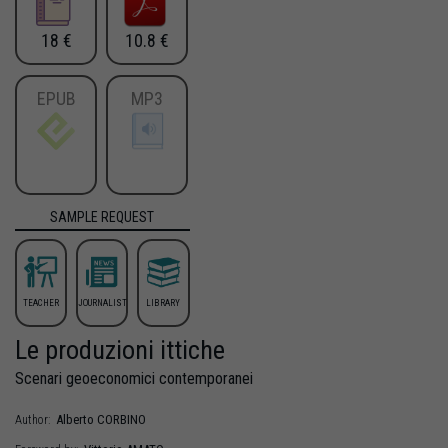
18 €
10.8 €
EPUB
MP3
SAMPLE REQUEST
TEACHER
JOURNALIST
LIBRARY
Le produzioni ittiche
Scenari geoeconomici contemporanei
Alberto
CORBINO
Author: