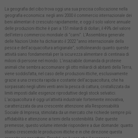
La geografia del cibo trova oggi una sua precisa collocazione nella
geografia economica: negli anni 2000 il commercio internazionale dei
beni alimentari è cresciuto rapidamente, e oggi il solo valore annuale
delle produzioni ittiche è pari a 151 miliardi di dollari, il 49% del valore
dell’intero commercio mondiale di “carni”. L’Assemblea generale
delle Nazioni Unite ha dichiarato il 2022 “anno internazionale della
pesca e dell’acquacoltura artigianale”, sottolineando quanto queste
attività siano fondamentali per la sicurezza alimentare di centinaia di
milioni di persone nel mondo. L’insaziabile domanda di proteine
animali che sembra accomunare gli otto miliardi di abitanti della Terra,
viene soddisfatta, nel caso delle produzioni ittiche, esclusivamente
grazie a una crescita rapida e costante dell’acquacoltura, che ha
sorpassato negli ultimi venti anni la pesca di cattura, cristallizzata dai
limiti imposti dalle esigenze riproduttive degli stock selvatici.
L’acquacoltura è oggi un’attività industriale fortemente innovativa,
caratterizzata da una crescente attenzione alla Responsabilità
Sociale di Impresa, stimolata da un mercato che richiede sempre più
affidabilità e attenzione ai temi della sostenibilità. Date queste
premesse, questo volume intende rispondere a due domande: quanto
stiano crescendo le produzioni ittiche e in che direzione questa