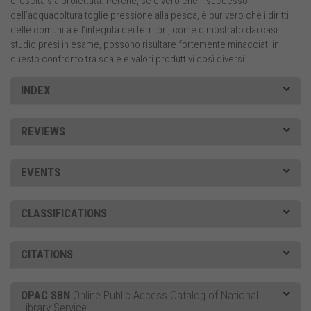
crescita sia proiettata. Perché, se è vero che il successo
dell’acquacoltura toglie pressione alla pesca, è pur vero che i diritti
delle comunità e l’integrità dei territori, come dimostrato dai casi
studio presi in esame, possono risultare fortemente minacciati in
questo confronto tra scale e valori produttivi così diversi.
INDEX
REVIEWS
EVENTS
CLASSIFICATIONS
CITATIONS
OPAC SBN
Online Public Access Catalog of National
Library Service