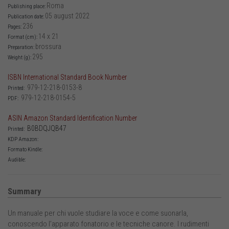
Roma
Publishing place:
05 august 2022
Publication date:
236
Pages:
14 x 21
Format (cm):
brossura
Preparation:
295
Weight (g):
ISBN International Standard Book Number
979-12-218-0153-8
Printed:
979-12-218-0154-5
PDF:
ASIN Amazon Standard Identification Number
B0BDQJQB47
Printed:
KDP Amazon:
Formato Kindle:
Audible:
Summary
Un manuale per chi vuole studiare la voce e come suonarla,
conoscendo l’apparato fonatorio e le tecniche canore. I rudimenti