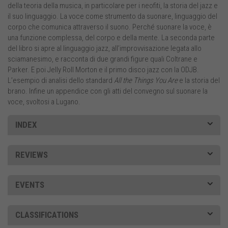
della teoria della musica, in particolare per i neofiti, la storia del jazz e
il suo linguaggio. La voce come strumento da suonare, linguaggio del
corpo che comunica attraverso il suono. Perché suonare la voce, è
una funzione complessa, del corpo e della mente. La seconda parte
del libro si apre al linguaggio jazz, all’improvvisazione legata allo
sciamanesimo, e racconta di due grandi figure quali Coltrane e
Parker. E poi Jelly Roll Morton e il primo disco jazz con la ODJB.
L’esempio di analisi dello standard
All the Things You Are
e la storia del
brano. Infine un appendice con gli atti del convegno sul suonare la
voce, svoltosi a Lugano.
INDEX
REVIEWS
EVENTS
CLASSIFICATIONS