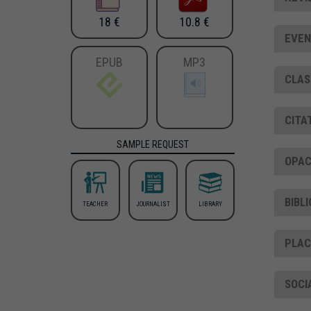
18 €
10.8 €
EVEN
EPUB
MP3
CLAS
CITA
SAMPLE REQUEST
OPAC
BIBL
TEACHER
JOURNALIST
LIBRARY
PLA
SOCI