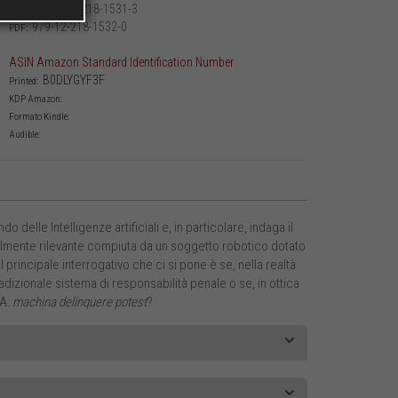
979-12-218-1531-3
Printed:
979-12-218-1532-0
PDF:
ASIN Amazon Standard Identification Number
B0DLYGYF3F
Printed:
KDP Amazon:
Formato Kindle:
Audible:
 delle Intelligenze artificiali e, in particolare, indaga il
almente rilevante compiuta da un soggetto robotico dotato
principale interrogativo che ci si pone è se, nella realtà
radizionale sistema di responsabilità penale o se, in ottica
IA:
machina delinquere potest
?