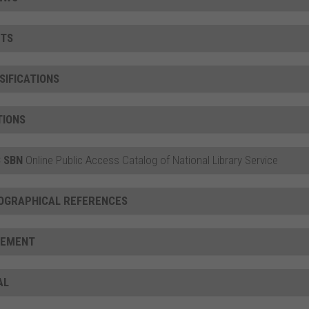
TS
SIFICATIONS
TIONS
 SBN
Online Public Access Catalog of National Library Service
IOGRAPHICAL REFERENCES
CEMENT
AL