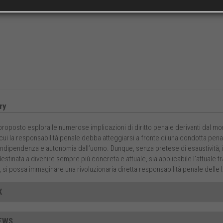
ry
 proposto esplora le numerose implicazioni di diritto penale derivanti dal mondo
cui la responsabilità penale debba atteggiarsi a fronte di una condotta pen
indipendenza e autonomia dall’uomo. Dunque, senza pretese di esaustività, il 
destinata a divenire sempre più concreta e attuale, sia applicabile l’attuale t
, si possa immaginare una rivoluzionaria diretta responsabilità penale delle 
X
EWS