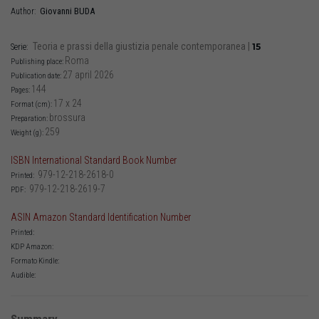
Giovanni
BUDA
Author:
Teoria e prassi della giustizia penale contemporanea
|
15
Serie:
Roma
Publishing place:
27 april 2026
Publication date:
144
Pages:
17 x 24
Format (cm):
brossura
Preparation:
259
Weight (g):
ISBN International Standard Book Number
979-12-218-2618-0
Printed:
979-12-218-2619-7
PDF:
ASIN Amazon Standard Identification Number
Printed:
KDP Amazon:
Formato Kindle:
Audible: