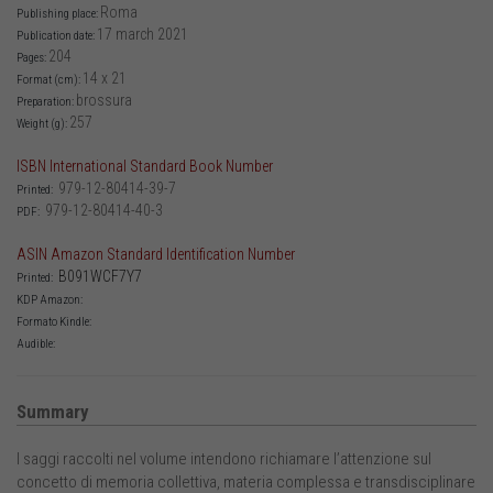
Roma
Publishing place:
17 march 2021
Publication date:
204
Pages:
14 x 21
Format (cm):
brossura
Preparation:
257
Weight (g):
ISBN International Standard Book Number
979-12-80414-39-7
Printed:
979-12-80414-40-3
PDF:
ASIN Amazon Standard Identification Number
B091WCF7Y7
Printed:
KDP Amazon:
Formato Kindle:
Audible:
Summary
I saggi raccolti nel volume intendono richiamare l’attenzione sul
concetto di memoria collettiva, materia complessa e transdisciplinare