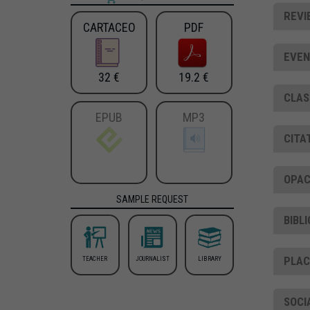
REVI
CARTACEO
PDF
EVEN
32 €
19.2 €
CLAS
EPUB
MP3
CITA
OPAC
SAMPLE REQUEST
BIBL
PLA
TEACHER
JOURNALIST
LIBRARY
SOCI