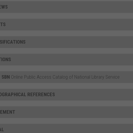
EWS
TS
SIFICATIONS
TIONS
 SBN
Online Public Access Catalog of National Library Service
IOGRAPHICAL REFERENCES
CEMENT
AL