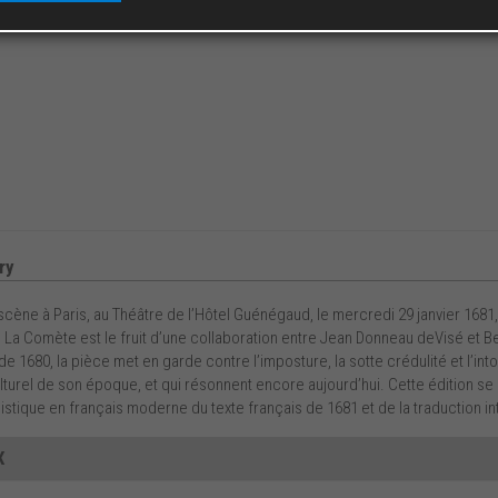
ry
scène à Paris, au Théâtre de l’Hôtel Guénégaud, le mercredi 29 janvier 1681,
La Comète est le fruit d’une collaboration entre Jean Donneau deVisé et B
e 1680, la pièce met en garde contre l’imposture, la sotte crédulité et l’in
lturel de son époque, et qui résonnent encore aujourd’hui. Cette édition se 
uistique en français moderne du texte français de 1681 et de la traduction int
X