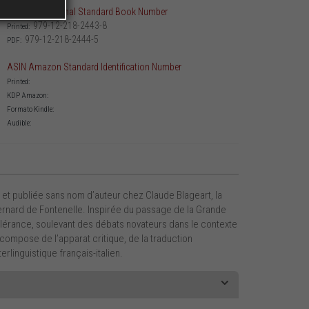
ISBN International Standard Book Number
979-12-218-2443-8
Printed:
979-12-218-2444-5
PDF:
ASIN Amazon Standard Identification Number
Printed:
KDP Amazon:
Formato Kindle:
Audible:
 et publiée sans nom d’auteur chez Claude Blageart, la
ernard de Fontenelle. Inspirée du passage de la Grande
tolérance, soulevant des débats novateurs dans le contexte
compose de l’apparat critique, de la traduction
erlinguistique français-italien.