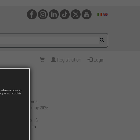
Registration
Login
informazioni in
acy e sui cookie
Roma
Publishing place:
26 may 2026
Publication date:
520
Pages:
10,3 x 18
Format (cm):
brossura
Preparation:
396
Weight (g):