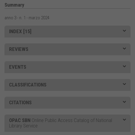
Summary
anno 3 - n. 1 - marzo 2024
INDEX [15]
REVIEWS
EVENTS
CLASSIFICATIONS
CITATIONS
OPAC SBN
Online Public Access Catalog of National
Library Service