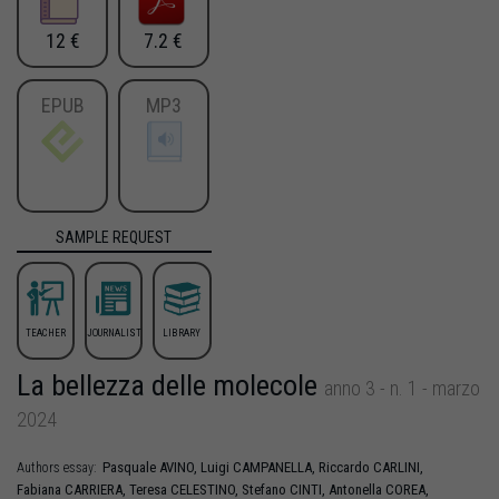
12 €
7.2 €
EPUB
MP3
SAMPLE REQUEST
TEACHER
JOURNALIST
LIBRARY
La bellezza delle molecole
anno 3 - n. 1 - marzo
2024
Pasquale
AVINO
,
Luigi
CAMPANELLA
,
Riccardo
CARLINI
,
Authors essay:
Fabiana
CARRIERA
,
Teresa
CELESTINO
,
Stefano
CINTI
,
Antonella
COREA
,