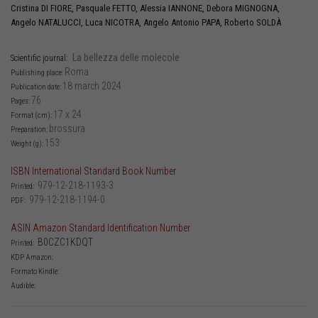
Cristina
DI FIORE
,
Pasquale
FETTO
,
Alessia
IANNONE
,
Debora
MIGNOGNA
,
Angelo
NATALUCCI
,
Luca
NICOTRA
,
Angelo Antonio
PAPA
,
Roberto
SOLDÀ
La bellezza delle molecole
Scientific journal:
Roma
Publishing place:
18 march 2024
Publication date:
76
Pages:
17 x 24
Format (cm):
brossura
Preparation:
153
Weight (g):
ISBN International Standard Book Number
979-12-218-1193-3
Printed:
979-12-218-1194-0
PDF:
ASIN Amazon Standard Identification Number
B0CZC1KDQT
Printed:
KDP Amazon:
Formato Kindle:
Audible: