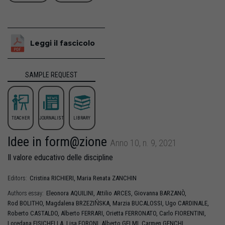
Leggi il fascicolo
SAMPLE REQUEST
TEACHER
JOURNALIST
LIBRARY
Idee in form@zione
Anno 10, n. 9, 2021
Il valore educativo delle discipline
Cristina
RICHIERI
,
Maria Renata
ZANCHIN
Editors:
Eleonora
AQUILINI
,
Attilio
ARCES
,
Giovanna
BARZANÒ
,
Authors essay:
Rod
BOLITHO
,
Magdalena
BRZEZIŃSKA
,
Marzia
BUCALOSSI
,
Ugo
CARDINALE
,
Roberto
CASTALDO
,
Alberto
FERRARI
,
Orietta
FERRONATO
,
Carlo
FIORENTINI
,
Loredana
FISICHELLA
,
Lisa
FORONI
,
Alberto
GELMI
,
Carmen
GENCHI
,