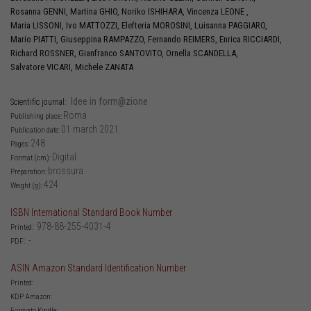
Rosanna
GENNI
,
Martina
GHIO
,
Noriko
ISHIHARA
,
Vincenza
LEONE
,
Maria
LISSONI
,
Ivo
MATTOZZI
,
Elefteria
MOROSINI
,
Luisanna
PAGGIARO
,
Mario
PIATTI
,
Giuseppina
RAMPAZZO
,
Fernando
REIMERS
,
Enrica
RICCIARDI
,
Richard
ROSSNER
,
Gianfranco
SANTOVITO
,
Ornella
SCANDELLA
,
Salvatore
VICARI
,
Michele
ZANATA
Idee in form@zione
Scientific journal:
Roma
Publishing place:
01 march 2021
Publication date:
248
Pages:
Digital
Format (cm):
brossura
Preparation:
424
Weight (g):
ISBN International Standard Book Number
978-88-255-4031-4
Printed:
-
PDF:
ASIN Amazon Standard Identification Number
Printed:
KDP Amazon:
Formato Kindle: