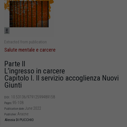
Extracted from publication
Salute mentale e carcere
Parte II
L’ingresso in carcere
Capitolo I. Il servizio accoglienza Nuovi
Giunti
10.53136/97912599489158
DOI:
95-108
Pages:
June 2022
Publication date:
Aracne
Publisher:
Alessia DI PUCCHIO