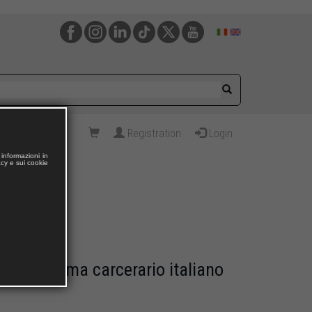
Registration
Login
informazioni in
acy e sui cookie
ù del sistema carcerario italiano