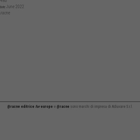
-480
June 2022
date:
racne
@racne editrice
for
europe
e
@racne
sono marchi di impresa di Adiuvare S.r.l.