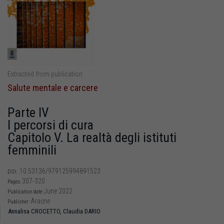
Extracted from publication
Salute mentale e carcere
Parte IV
I percorsi di cura
Capitolo V. La realtà degli istituti
femminili
10.53136/979125994891523
DOI:
307-320
Pages:
June 2022
Publication date:
Aracne
Publisher:
Annalisa CROCETTO,
Claudia DARIO