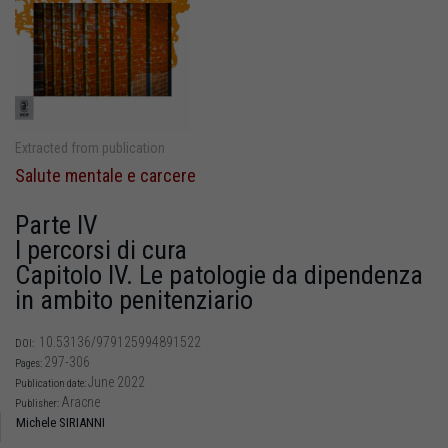
Extracted from publication
Salute mentale e carcere
Parte IV
I percorsi di cura
Capitolo IV. Le patologie da dipendenza
in ambito penitenziario
10.53136/979125994891522
DOI:
297-306
Pages:
June 2022
Publication date:
Aracne
Publisher:
Michele SIRIANNI