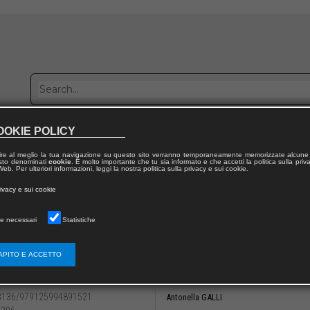
OOKIE POLICY
Publish with us
Sales network
Work with us
Contacts
ire al meglio la tua navigazione su questo sito verranno temporaneamente memorizzate alcune 
 testo denominati
cookie
. È molto importante che tu sia informato e che accetti la politica sulla priv
eb. Per ulteriori informazioni, leggi la nostra politica sulla privacy e sui cookie.
 from publication
rivacy e sui cookie
mentale e carcere
e necessari
Statistiche
 IV
corsi di cura
APITO E ACCETTO
olo III. La presa in carico dei nuovi giunti d
3136/979125994891521
Antonella GALLI