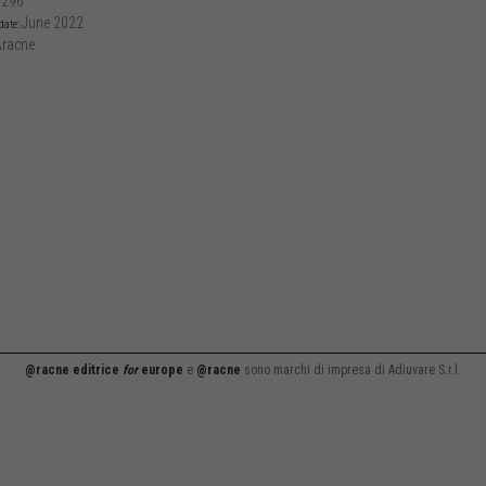
-296
June 2022
date:
racne
@racne editrice
for
europe
e
@racne
sono marchi di impresa di Adiuvare S.r.l.