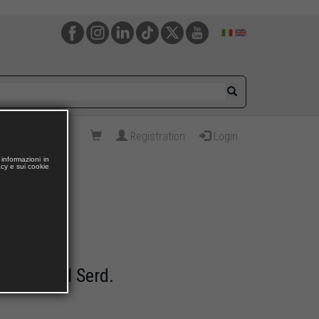
Registration
Login
informazioni in
acy e sui cookie
a parte del Serd.