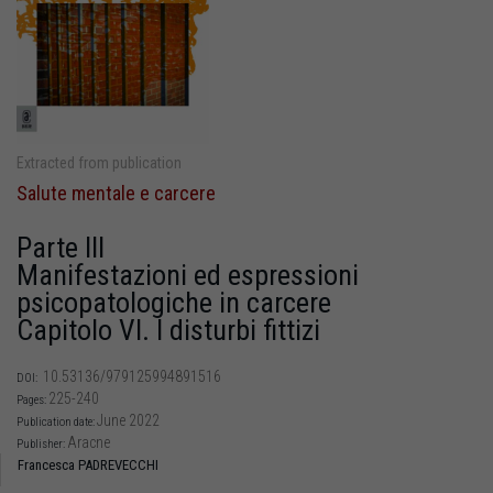
Extracted from publication
Salute mentale e carcere
Parte III
Manifestazioni ed espressioni
psicopatologiche in carcere
Capitolo VI. I disturbi fittizi
10.53136/979125994891516
DOI:
225-240
Pages:
June 2022
Publication date:
Aracne
Publisher:
Francesca PADREVECCHI