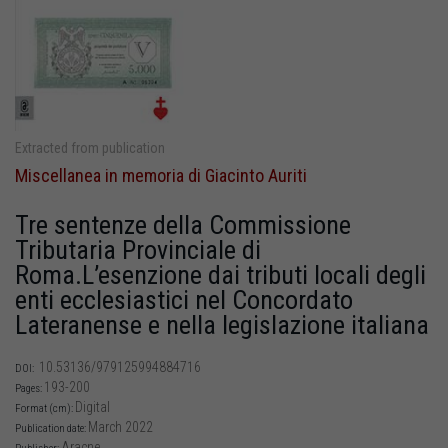
Extracted from publication
Miscellanea in memoria di Giacinto Auriti
Tre sentenze della Commissione
Tributaria Provinciale di
Roma.L’esenzione dai tributi locali degli
enti ecclesiastici nel Concordato
Lateranense e nella legislazione italiana
10.53136/979125994884716
DOI:
193-200
Pages:
Digital
Format (cm):
March 2022
Publication date:
Aracne