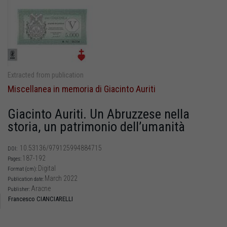
Extracted from publication
Miscellanea in memoria di Giacinto Auriti
Giacinto Auriti. Un Abruzzese nella
storia, un patrimonio dell’umanità
10.53136/979125994884715
DOI:
187-192
Pages:
Digital
Format (cm):
March 2022
Publication date:
Aracne
Publisher:
Francesco CIANCIARELLI