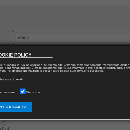
OOKIE POLICY
Publish with us
Sales network
Work with us
Contacts
ire al meglio la tua navigazione su questo sito verranno temporaneamente memorizzate alcune 
 testo denominati
cookie
. È molto importante che tu sia informato e che accetti la politica sulla priv
eb. Per ulteriori informazioni, leggi la nostra politica sulla privacy e sui cookie.
 from publication
rivacy e sui cookie
anea in memoria di Giacinto Auriti
e necessari
Statistiche
proccio etico-giuristico all’economia monet
 moneta di Giacinto Auriti
APITO E ACCETTO
3136/979125994884713
Maurizio NOBILI
-180
Digital
):