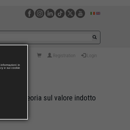
Registration
Login
informazioni in
acy e sui cookie
aria.La teoria sul valore indotto