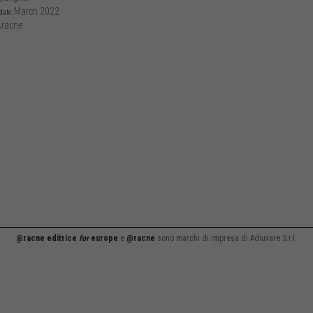
March 2022
date:
racne
@racne editrice
for
europe
e
@racne
sono marchi di impresa di Adiuvare S.r.l.