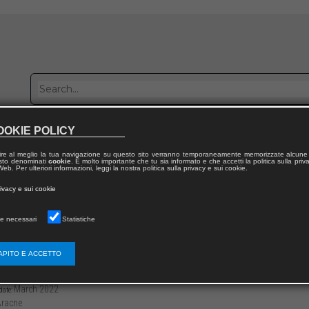
OOKIE POLICY
Publish with us
Sales network
Work with us
Contacts
ire al meglio la tua navigazione su questo sito verranno temporaneamente memorizzate alcune 
 testo denominati
cookie
. È molto importante che tu sia informato e che accetti la politica sulla priv
eb. Per ulteriori informazioni, leggi la nostra politica sulla privacy e sui cookie.
 from publication
rivacy e sui cookie
e necessari
Statistiche
neria, scienza e illuminismo nell’Austria 
APITO E ACCETTO
3136/979125994869416
Davide ARECCO
-320
March 2022
date:
racne