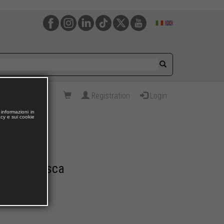
Registration
Login
informazioni in
acy e sui cookie
settecentesca