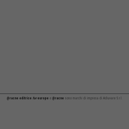
@racne editrice
for
europe
e
@racne
sono marchi di impresa di Adiuvare S.r.l.