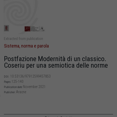
Extracted from publication
Sistema, norma e parola
Postfazione Modernità di un classico.
Coseriu per una semiotica delle norme
10.53136/97912599457853
DOI:
125-140
Pages:
November 2021
Publication date:
Aracne
Publisher: