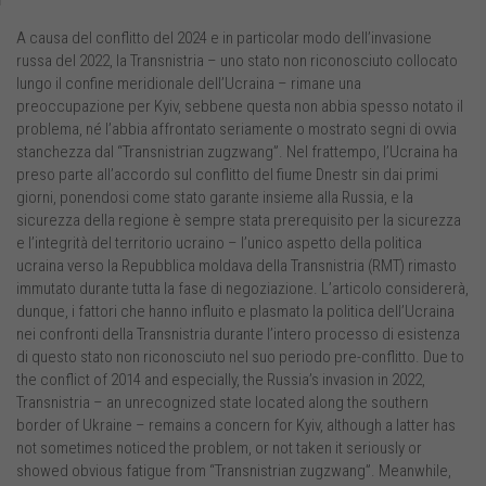
A causa del conflitto del 2024 e in particolar modo dell’invasione
russa del 2022, la Transnistria – uno stato non riconosciuto collocato
lungo il confine meridionale dell’Ucraina – rimane una
preoccupazione per Kyiv, sebbene questa non abbia spesso notato il
problema, né l’abbia affrontato seriamente o mostrato segni di ovvia
stanchezza dal “Transnistrian zugzwang”. Nel frattempo, l’Ucraina ha
preso parte all’accordo sul conflitto del fiume Dnestr sin dai primi
giorni, ponendosi come stato garante insieme alla Russia, e la
sicurezza della regione è sempre stata prerequisito per la sicurezza
e l’integrità del territorio ucraino – l’unico aspetto della politica
ucraina verso la Repubblica moldava della Transnistria (RMT) rimasto
immutato durante tutta la fase di negoziazione. L’articolo considererà,
dunque, i fattori che hanno influito e plasmato la politica dell’Ucraina
nei confronti della Transnistria durante l’intero processo di esistenza
di questo stato non riconosciuto nel suo periodo pre-conflitto. Due to
the conflict of 2014 and especially, the Russia’s invasion in 2022,
Transnistria – an unrecognized state located along the southern
border of Ukraine – remains a concern for Kyiv, although a latter has
not sometimes noticed the problem, or not taken it seriously or
showed obvious fatigue from “Transnistrian zugzwang”. Meanwhile,