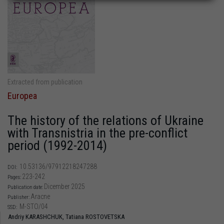
Extracted from publication
Europea
The history of the relations of Ukraine
with Transnistria in the pre-conflict
period (1992-2014)
10.53136/97912218247288
DOI:
223-242
Pages:
Dicember 2025
Publication date:
Aracne
Publisher:
M-STO/04
SSD:
Andriy KARASHCHUK,
Tatiana ROSTOVETSKA