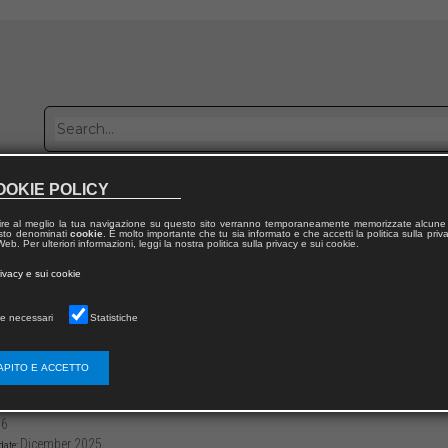
OOKIE POLICY
Publish with us
Sales network
Work with us
Contacts
ire al meglio la tua navigazione su questo sito verranno temporaneamente memorizzate alcune 
 testo denominati
cookie
. È molto importante che tu sia informato e che accetti la politica sulla priv
eb. Per ulteriori informazioni, leggi la nostra politica sulla privacy e sui cookie.
 from publication
rivacy e sui cookie
a
e necessari
Statistiche
elà de la Communauté européenne de défense
rentés de René Pleven (1956-1969)
APITO E ACCETTO
3136/97912218247282
46
Dicember 2025
date: