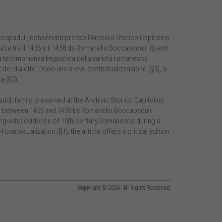
ccapaduli, conservato presso l’Archivio Storico Capitolino,
tte tra il 1456 e il 1458 da Romanello Boccapaduli. Questi
 testimonianza linguistica della varietà romanesca
 del dialetto. Dopo una breve contestualizzazione (§1), si
a (§3).
duli family, preserved at the Archivio Storico Capitolino.
ed between 1456 and 1458 by Romanello Boccapaduli.
linguistic evidence of 15th-century Romanesco during a
contextualization (§1), the article offers a critical edition
Copyright © 2026. All Rights Reserved.