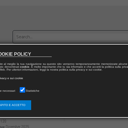
OOKIE POLICY
Publish with us
Sales network
Work with us
Contacts
ire al meglio la tua navigazione su questo sito verranno temporaneamente memorizzate alcune 
 testo denominati
cookie
. È molto importante che tu sia informato e che accetti la politica sulla priv
eb. Per ulteriori informazioni, leggi la nostra politica sulla privacy e sui cookie.
 from publication
rivacy e sui cookie
ti di Filologia dell’Italia Mediana
e necessari
Statistiche
ricevute romanesche (1456-1458) dalle cart
minare degli scritti familiari
APITO E ACCETTO
3136/97912218232266
Martina LUDOVISI
-120
Dicember 2025
date: