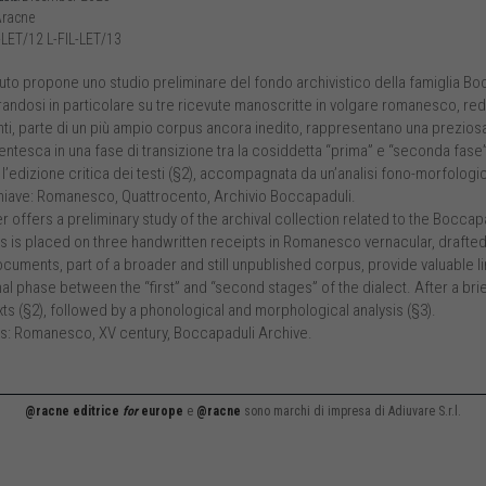
racne
-LET/12 L-FIL-LET/13
buto propone uno studio preliminare del fondo archivistico della famiglia Bo
ndosi in particolare su tre ricevute manoscritte in volgare romanesco, reda
i, parte di un più ampio corpus ancora inedito, rappresentano una preziosa
ntesca in una fase di transizione tra la cosiddetta “prima” e “seconda fase”
’edizione critica dei testi (§2), accompagnata da un’analisi fono-morfologic
hiave: Romanesco, Quattrocento, Archivio Boccapaduli.
 offers a preliminary study of the archival collection related to the Boccapa
s is placed on three handwritten receipts in Romanesco vernacular, draft
cuments, part of a broader and still unpublished corpus, provide valuable 
nal phase between the “first” and “second stages” of the dialect. After a brief 
xts (§2), followed by a phonological and morphological analysis (§3).
: Romanesco, XV century, Boccapaduli Archive.
@racne editrice
for
europe
e
@racne
sono marchi di impresa di Adiuvare S.r.l.