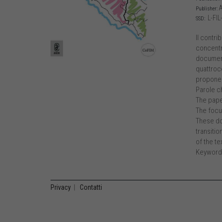
A
Publisher:
L-FIL
SSD:
Il contri
concentra
document
quattroce
propone l
Parole c
The paper
The focu
These do
transitio
of the te
Keywords
Privacy
|
Contatti