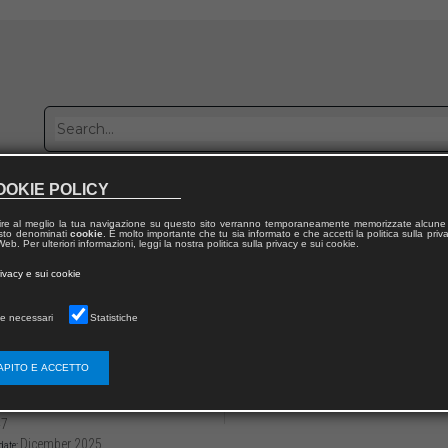
OOKIE POLICY
Publish with us
Sales network
Work with us
Contacts
ire al meglio la tua navigazione su questo sito verranno temporaneamente memorizzate alcune 
 testo denominati
cookie
. È molto importante che tu sia informato e che accetti la politica sulla priv
eb. Per ulteriori informazioni, leggi la nostra politica sulla privacy e sui cookie.
 from publication
rivacy e sui cookie
ti di Filologia dell’Italia Mediana
e necessari
Statistiche
anonima poesia giudeo-italiana
el monte c’è una fonte (sec. XV)
APITO E ACCETTO
3136/97912218232262
Alice GRAZZINI
47
Dicember 2025
date: