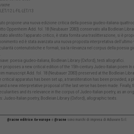
racne
-LET/12 L-FIL-LET/13
buto propone una nuova edizione critica della poesia giudeo-italiana quattroc
tto Oppenheim Add. fol. 18 (Neubauer 2083) conservato alla Bodleian Librar
stato allestito l’apparato critico, è stata fornita una traslitterazione, si è p
nimento ed è stata avanzata una nuova proposta interpretativa dell’ultimo ver
culiarità contenutistiche e formali, sia la rilevanza nel corpus della poesia g
.
iave: poesia giudeo-italiana, Bodleian Library (Oxford), testi allografici.
 proposes a new critical edition of the 15th-century Judeo-Italian poem In q
m manuscript Add. fol. 18 (Neubauer 2083) preserved at the Bodleian Libra
e critical apparatus has been set up, a transliteration has been provided, a p
and a new interpretative proposal of the last verse has been made. Finally, 
culiarities and its relevance in the corpus of Judeo-Italian poetry, as an orig
 Judeo-Italian poetry, Bodleian Library (Oxford), allographic texts.
@racne editrice
for
europe
e
@racne
sono marchi di impresa di Adiuvare S.r.l.