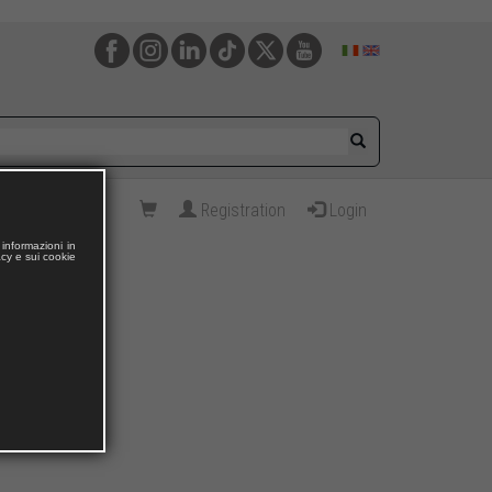
Registration
Login
informazioni in
acy e sui cookie