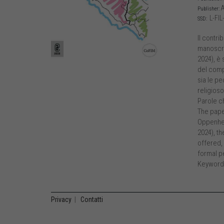
A
Publisher:
L-FIL
SSD:
Il contri
manoscri
2024), è 
del compo
sia le pe
religioso
Parole ch
The paper
Oppenhei
2024), th
offered, 
formal pe
Keywords:
Privacy
|
Contatti