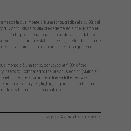
entesca In quel monte c’è una fonte, tràdita alla c. 30r del
y di Oxford. Rispetto alla precedente edizione (Mampieri
roposta un’interpretazione fonetica più aderente al dettato
so. Infine, la lirica è stata analizzata, mettendone in luce
iudeo-italiana, in quanto testo originale e di argomento non
uel monte c’è una fonte, conveyed at f. 30r of the
ry in Oxford. Compared to the previous edition (Mampieri
honetic interpretation more in line with the text was
the poem was analysed, highlighting both its content and
inal text with a non-religious subject.
Copyright © 2026. All Rights Reserved.