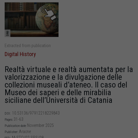
Extracted from publication
Digital History
Realtà virtuale e realtà aumentata per la
valorizzazione e la divulgazione delle
collezioni museali d’ateneo. Il caso del
Museo dei saperi e delle mirabilia
siciliane dell’Università di Catania
10.53136/97912218229843
DOI:
31-63
Pages:
November 2025
Publication date:
Aracne
Publisher:
M-STO/02 SPS/08