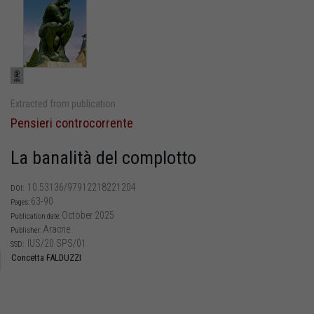
Extracted from publication
Pensieri controcorrente
La banalità del complotto
10.53136/97912218221204
DOI:
63-90
Pages:
October 2025
Publication date:
Aracne
Publisher:
IUS/20 SPS/01
SSD:
Concetta FALDUZZI