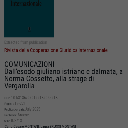
Extracted from publication
Rivista della Cooperazione Giuridica Internazionale
COMUNICAZIONI
Dall’esodo giuliano istriano e dalmata, a
Norma Cossetto, alla strage di
Vergarolla
10.53136/979122182065218
DOI:
213-221
Pages:
July 2025
Publication date:
Aracne
Publisher:
IUS/13
SSD:
Carlo Cesare MONTANI,
Laura BRUSSI MONTANI