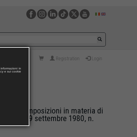
Registration
Login
informazioni in
acy e sui cookie
e doppie imposizioni in materia di
scali (L. 29 settembre 1980, n.