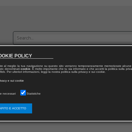
OOKIE POLICY
Publish with us
Sales network
Work with us
Contacts
ire al meglio la tua navigazione su questo sito verranno temporaneamente memorizzate alcune 
 testo denominati
cookie
. È molto importante che tu sia informato e che accetti la politica sulla priv
eb. Per ulteriori informazioni, leggi la nostra politica sulla privacy e sui cookie.
 from publication
rivacy e sui cookie
 della Cooperazione Giuridica Internazionale
e necessari
Statistiche
RDI INTERNAZIONALI
nzione tra l’Italia e la Spagna per evitare l
APITO E ACCETTO
te sul reddito e per prevenire le evasioni fi