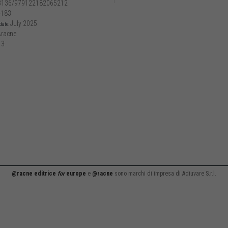
3136/979122182065212
-183
July 2025
date:
racne
13
@racne editrice
for
europe
e
@racne
sono marchi di impresa di Adiuvare S.r.l.