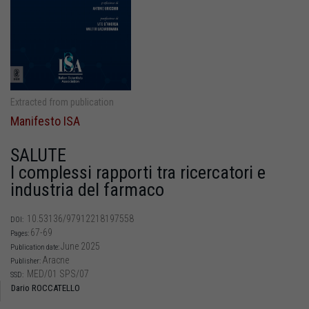
Extracted from publication
Manifesto ISA
SALUTE
I complessi rapporti tra ricercatori e
industria del farmaco
10.53136/97912218197558
DOI:
67-69
Pages:
June 2025
Publication date:
Aracne
Publisher:
MED/01 SPS/07
SSD:
Dario ROCCATELLO