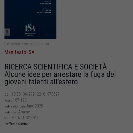
Extracted from publication
Manifesto ISA
RICERCA SCIENTIFICA E SOCIETÀ
Alcune idee per arrestare la fuga dei
giovani talenti all’estero
10.53136/979122181975527
DOI:
187-193
Pages:
June 2025
Publication date:
Aracne
Publisher:
MED/01 SPS/07
SSD:
Raffaele SAVINO