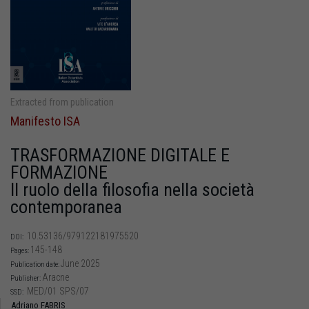
Extracted from publication
Manifesto ISA
TRASFORMAZIONE DIGITALE E
FORMAZIONE
Il ruolo della filosofia nella società
contemporanea
10.53136/979122181975520
DOI:
145-148
Pages:
June 2025
Publication date:
Aracne
Publisher:
MED/01 SPS/07
SSD:
Adriano FABRIS