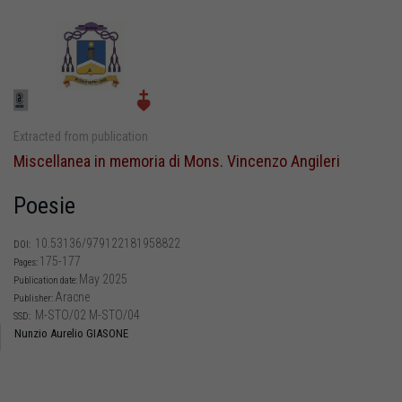
Extracted from publication
Miscellanea in memoria di Mons. Vincenzo Angileri
Poesie
10.53136/979122181958822
DOI:
175-177
Pages:
May 2025
Publication date:
Aracne
Publisher:
M-STO/02 M-STO/04
SSD:
Nunzio Aurelio GIASONE