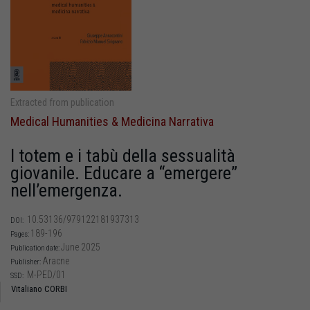
Extracted from publication
Medical Humanities & Medicina Narrativa
I totem e i tabù della sessualità
giovanile. Educare a “emergere”
nell’emergenza.
10.53136/979122181937313
DOI:
189-196
Pages:
June 2025
Publication date:
Aracne
Publisher:
M-PED/01
SSD:
Vitaliano CORBI