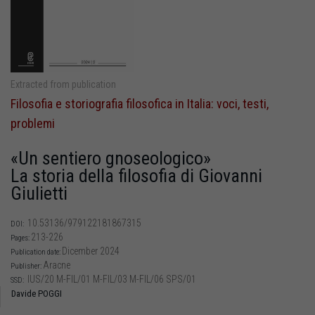
Extracted from publication
Filosofia e storiografia filosofica in Italia: voci, testi,
problemi
«Un sentiero gnoseologico»
La storia della filosofia di Giovanni
Giulietti
10.53136/979122181867315
DOI:
213-226
Pages:
Dicember 2024
Publication date:
Aracne
Publisher:
IUS/20 M-FIL/01 M-FIL/03 M-FIL/06 SPS/01
SSD:
Davide POGGI