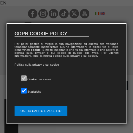
EN
GDPR COOKIE POLICY
Per poter gestire al meglio la tua navigazione su questo sito verranno
temporaneamente memorizzate alcune informazioni in piccoli file di testo
denominati
cookie
. È molto importante che tu sia informato e che accetti la
politica sulla privacy e sui cookie di questo sito Web. Per ulteriori
informazioni, leggi la nostra politica sulla privacy e sui cookie.
Politica sulla privacy e sui cookie
Cookie necessari
Statistiche
OK, HO CAPITO E ACCETTO