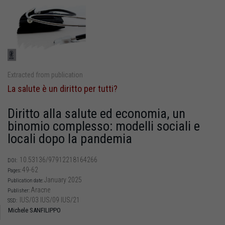
Extracted from publication
La salute è un diritto per tutti?
Diritto alla salute ed economia, un
binomio complesso: modelli sociali e
locali dopo la pandemia
10.53136/97912218164266
DOI:
49-62
Pages:
January 2025
Publication date:
Aracne
Publisher:
IUS/03 IUS/09 IUS/21
SSD:
Michele SANFILIPPO